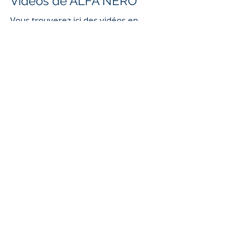
Vidéos de ALFA NERO
Vous trouverez ici des vidéos en
ressources humaines et
management ainsi que les prises de
parole de Tsiry RAMANIRAKA pour
ALFA NERO.
Lire la vidéo