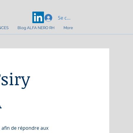
Se connecter
NCES
Blog ALFA NERO RH
More
siry
A
 afin de répondre aux