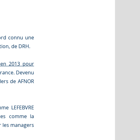
ord connu une
tion, de DRH.
 en 2013 pour
 France. Devenu
ellers de AFNOR
comme LEFEBVRE
ntes comme la
ur les managers