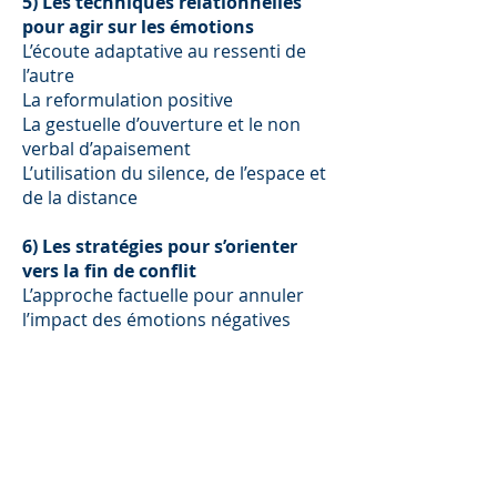
5) Les techniques relationnelles
pour agir sur les émotions
L’écoute adaptative au ressenti de
l’autre
La reformulation positive
La gestuelle d’ouverture et le non
verbal d’apaisement
L’utilisation du silence, de l’espace et
de la distance
6) Les stratégies pour s’orienter
vers la fin de conflit
L’approche factuelle pour annuler
l’impact des émotions négatives
L’intégration des enjeux politiques,
professionnels, et personnels des
parties
La gestion du temps du conflit
Le recours à un tiers objectif
7) Comment faire face au conflit