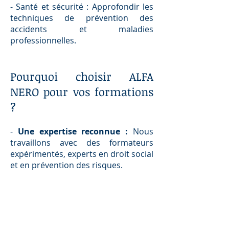
- Santé et sécurité : Approfondir les
techniques de prévention des
accidents et maladies
professionnelles.
Pourquoi choisir ALFA
NERO pour vos formations
?
-
Une expertise reconnue :
Nous
travaillons avec des formateurs
expérimentés, experts en droit social
et en prévention des risques.
Depuis 2017 et la mise en place du
CSE,
Tsiry RAMANIRAKA
a été l'un des
premiers formateurs à animer des
formations à destination des CSE.