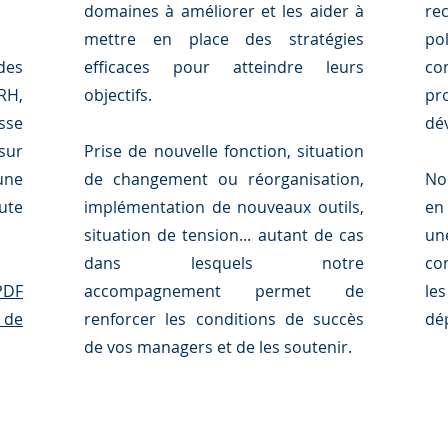
domaines à améliorer et les aider à
re
mettre en place des stratégies
po
des
efficaces pour atteindre leurs
co
RH,
objectifs.
pr
sse
dé
sur
Prise de nouvelle fonction, situation
une
de changement ou réorganisation,
No
ute
implémentation de nouveaux outils,
en
situation de tension... autant de cas
un
dans lesquels notre
co
PDF
accompagnement permet de
le
 de
renforcer les conditions de succès
dé
de vos managers et de les soutenir.