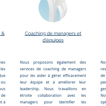
 &
Coaching de managers et
d'équipes
mes
Nous proposons également des
No
es
services de coaching de managers
re
Que
pour les aider à gérer efficacement
de
 ou
leur équipe et à améliorer leur
pe
ous
leadership. Nous travaillons en
ge
de
étroite collaboration avec les
No
t à
managers pour identifier les
op