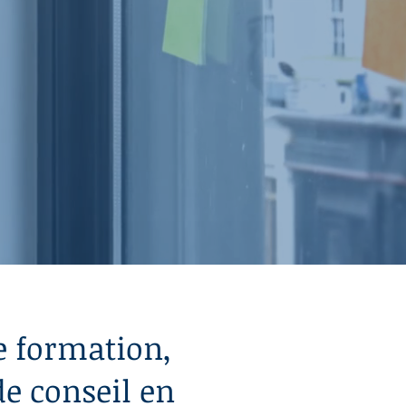
 équipes
e Artificielle
MERCI !
e formation,
e conseil en