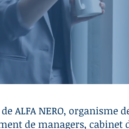
érences
captivantes pour vos
sur
l'intégration de l'Intelligenc
sations
 de ALFA NERO, organisme d
ent de managers, cabinet d