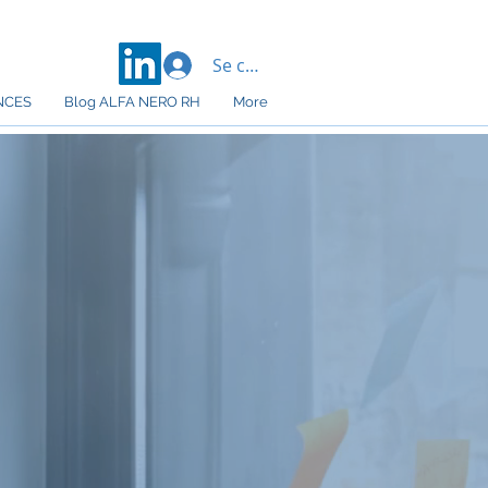
Se connecter
NCES
Blog ALFA NERO RH
More
 forment vos
 pour développer