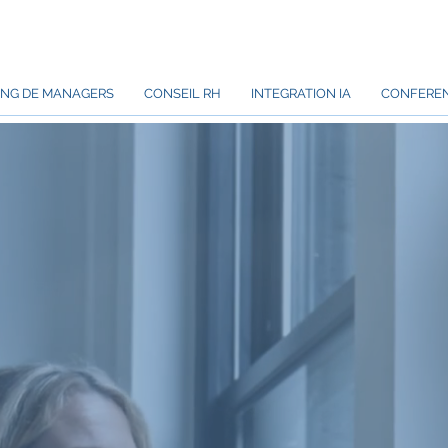
NG DE MANAGERS
CONSEIL RH
INTEGRATION IA
CONFERE
iry RAMANIRAKA et ALFA NERO
et accompagnent vos équipes
es.