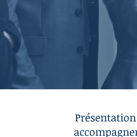
animer des
conf
vous conseiller 
dans vos organi
Présentation
accompagnem