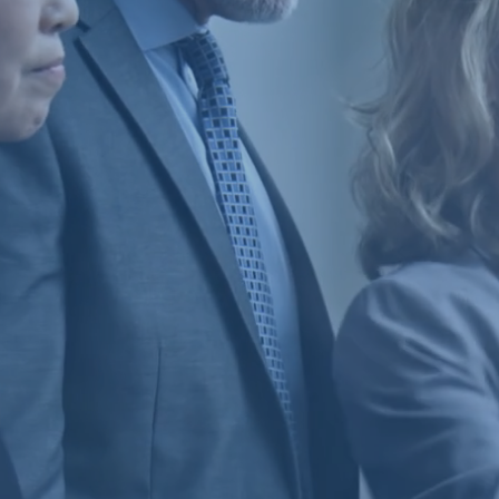
Vous nous témoi
pour :
créer vos meille
humaines, mana
accompagner e
transformations 
alimenter votre 
prendre les meil