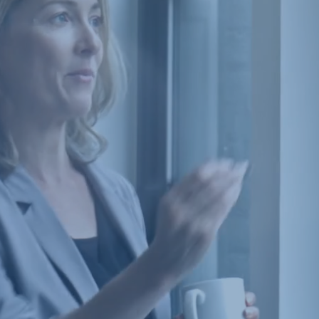
gnez votre confiance depuis p
ures
formations
en intra en re
gement, IA
t
coacher
vos managers pour r
stratégiques de vos organisat
vision avec le
conseil
RH
et vo
leures décisions